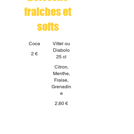
fraiches et
softs
Coca
Vittel ou
Diabolo
2 €
25 cl
Citron,
Menthe,
Fraise,
Grenadin
e
2,60 €